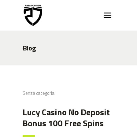
Blog
Senza categoria
Lucy Casino No Deposit
Bonus 100 Free Spins