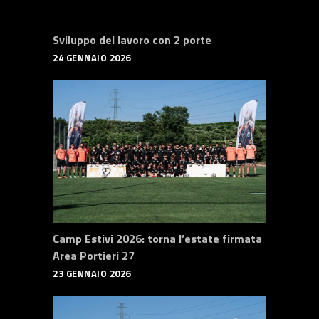
Sviluppo del lavoro con 2 porte
24 GENNAIO 2026
Camp Estivi 2026: torna l’estate firmata
Area Portieri 27
23 GENNAIO 2026