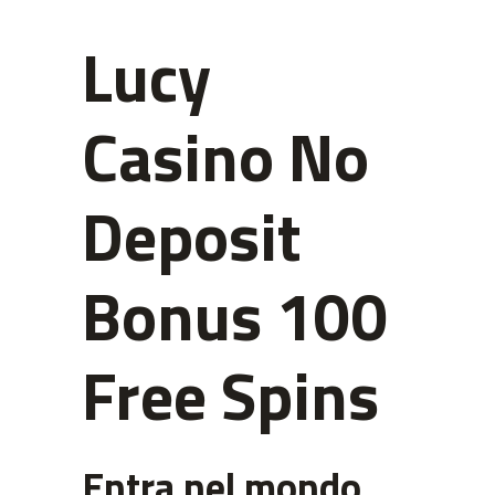
Lucy
Casino No
Deposit
Bonus 100
Free Spins
Entra nel mondo