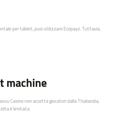
ontale per tablet, puoi utilizzare Ecopayz.
Tuttavia,
lot machine
 Kassu Casino non accetta giocatori dalla Thailandia,
celta è limitata.