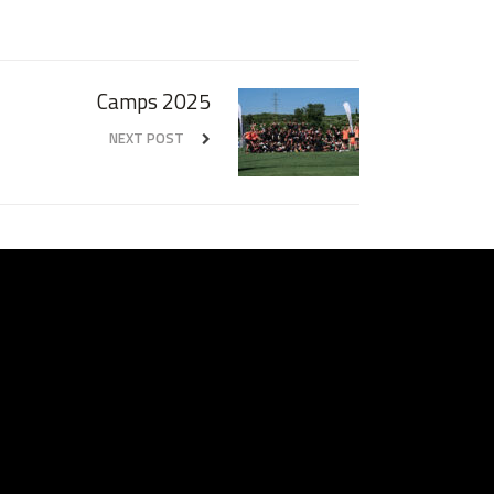
Camps 2025
NEXT POST