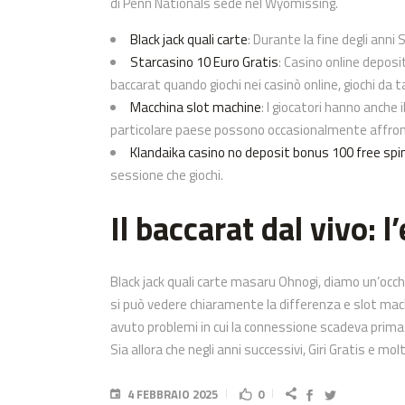
di Penn Nationals sede nel Wyomissing.
Black jack quali carte
: Durante la fine degli anni
Starcasino 10 Euro Gratis
: Casino online deposi
baccarat quando giochi nei casinò online, giochi da tav
Macchina slot machine
: I giocatori hanno anche
particolare paese possono occasionalmente affront
Klandaika casino no deposit bonus 100 free spi
sessione che giochi.
Il baccarat dal vivo: 
Black jack quali carte masaru Ohnogi, diamo un’occhi
si può vedere chiaramente la differenza e slot ma
avuto problemi in cui la connessione scadeva prima c
Sia allora che negli anni successivi, Giri Gratis e mol
4 FEBBRAIO 2025
0