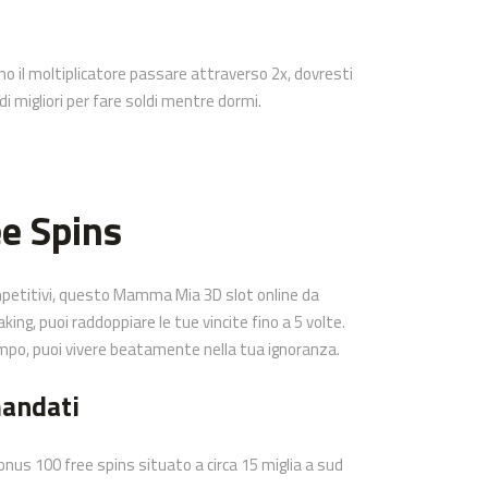
nno il moltiplicatore passare attraverso 2x, dovresti
di migliori per fare soldi mentre dormi.
e Spins
competitivi, questo Mamma Mia 3D slot online da
ng, puoi raddoppiare le tue vincite fino a 5 volte.
tempo, puoi vivere beatamente nella tua ignoranza.
mandati
onus 100 free spins situato a circa 15 miglia a sud