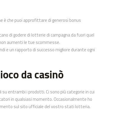
ne è che puoi approfittare di generosi bonus
cano di godere di lotterie di campagna da fuori quel
e non aumenti le tue scommesse.
randi e un rapporto di successo migliore durante ogni
gioco da casinò
 su entrambi i prodotti. Ci sono più categorie in cui
ocatori in qualsiasi momento. Occasionalmente ho
ento sul sito ufficiale del vostro stati lotteria.