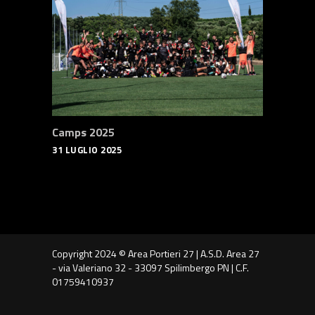
Camps 2025
31 LUGLIO 2025
Copyright 2024 © Area Portieri 27 | A.S.D. Area 27
- via Valeriano 32 - 33097 Spilimbergo PN | C.F.
01759410937