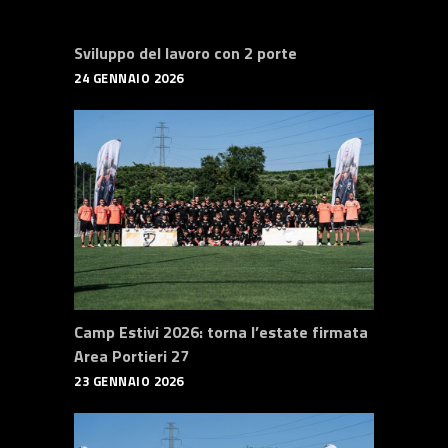
Sviluppo del lavoro con 2 porte
24 GENNAIO 2026
Camp Estivi 2026: torna l’estate firmata
Area Portieri 27
23 GENNAIO 2026