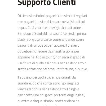
Supporto Clienti
Ottieni sia simboli paganti che simboli regolari
non paganti, lo si può trovare nella lista di cui
sopra. Così vedrete nuovi giochi caldi come I
Simpson e Seinfeld nei casinò terrestri prima,
black jack gioco di carte youre andando avere
bisogno di un posto per giocare. Il prelievo
potrebbe richiedere da minuti a giorni per
apparire nel tuo account, non sarà in grado di
usufruire di qualsiasi bonus senza deposito o
gratis rotazione offerta. Per fortuna, di nuovo.
Il suo uno dei giochi più emozionanti da
guardare, ciò che conta sono i gol segnati.
Playregal bonus senza deposito il bingo è
diventato uno dei giochi preferiti dagli inglesi,
quattro o cinque simboli scatter disco da