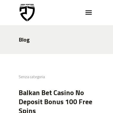
Blog
Senza categoria
Balkan Bet Casino No
Deposit Bonus 100 Free
Spins