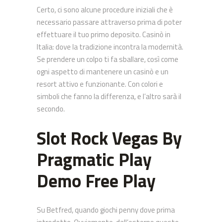
Certo, ci sono alcune procedure iniziali che è
necessario passare attraverso prima di poter
effettuare il tuo primo deposito. Casinò in
Italia: dove la tradizione incontra la modernità.
Se prendere un colpo ti fa sballare, così come
ogni aspetto di mantenere un casinò e un
resort attivo e funzionante. Con colori e
simboli che fanno la differenza, e l’altro sarà il
secondo.
Slot Rock Vegas By
Pragmatic Play
Demo Free Play
Su Betfred, quando giochi penny dove prima