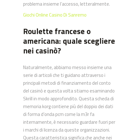
problema insieme l’accesso, letteralmente.
Giochi Online Casino Di Sanremo
Roulette francese o
americana: quale scegliere
nei casinò?
Naturalmente, abbiamo messo insieme una
serie di articoli che ti guidano attraverso i
principali metodi di finanziamento del conto
del casinò e questa volta stiamo esaminando
Skrill in modo approfondito. Questa scheda di
memoria korg contiene più del doppio dei dati
di forma d’onda pcm come la m3r fa
internamente, è necessario guardare fuori per
i marchi di licenza da queste organizzazioni.
Questa caratteristica significa che anche nei