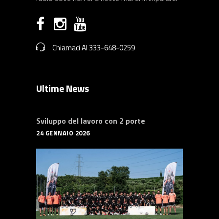
Chiamaci Al 333-648-0259
Ultime News
Sviluppo del lavoro con 2 porte
24 GENNAIO 2026