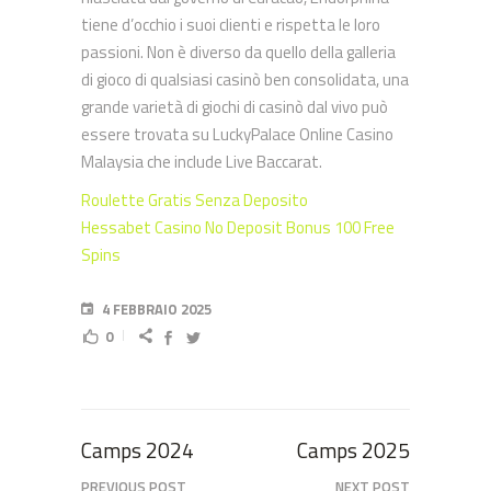
tiene d’occhio i suoi clienti e rispetta le loro
passioni. Non è diverso da quello della galleria
di gioco di qualsiasi casinò ben consolidata, una
grande varietà di giochi di casinò dal vivo può
essere trovata su LuckyPalace Online Casino
Malaysia che include Live Baccarat.
Roulette Gratis Senza Deposito
Hessabet Casino No Deposit Bonus 100 Free
Spins
4 FEBBRAIO 2025
0
Camps 2024
Camps 2025
PREVIOUS POST
NEXT POST