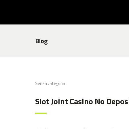
Blog
Senza categoria
Slot Joint Casino No Depos