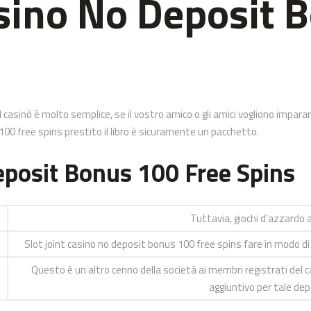
asino No Deposit 
casinò è molto semplice, se il vostro amico o gli amici vogliono impara
 100 free spins prestito il libro è sicuramente un pacchetto.
eposit Bonus 100 Free Spins
Tuttavia, giochi d’azzardo 
Slot joint casino no deposit bonus 100 free spins fare in modo di cl
Questo è un altro cenno della società ai membri registrati del ca
aggiuntivo per tale dep