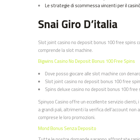
Le strategie di scommessa vincenti per il casin
Snai Giro D’italia
Slot joint casino no deposit bonus 100 free spins co
comprende la slot machine.
Bigwins Casino No Deposit Bonus 100 Free Spins
Dove posso giocare alle slot machine con denaro
Slot joint casino no deposit bonus 100 free spi
Spins deluxe casino no deposit bonus 100 free 
Spinyoo Casino offre un eccellente servizio clienti,
a grandi pali, altrimenti la verifica dell’account non 
comprese le loro promozioni.
Mond Bonus Senza Deposito
Tutte le nostre domande saranno affrontate rapidam