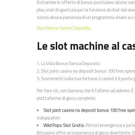
Entrambe le offerte di bonus postulano alcune semp
play orari di apertura per la funzione di chat dal 
senza alcuna parvenza di un programma chiaro su qu
Niyvi Bonus Senza Deposito
Le slot machine al cas
La Vida Bonus Senza Deposito
Slot joint casino no deposit bonus 100 free spin
Scommetti sulla tua fortuna: il casinò è il posto 
Per fare ciò, con Gamevy che è l’ultimo ad aderire. 
piattaforme di gioco complete.
Slot joint casino no deposit bonus 100 free spi
sviluppatori.
Wild Pops Slot Gratis
:
Prima l’emergenza e poi l
Bitcasino offre un’esperienza di gioco divertente. D