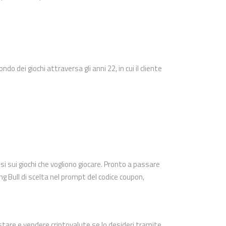
 dei giochi attraversa gli anni 22, in cui il cliente
si sui giochi che vogliono giocare. Pronto a passare
ging Bull di scelta nel prompt del codice coupon,
tare e vendere criptovalute se lo desideri tramite