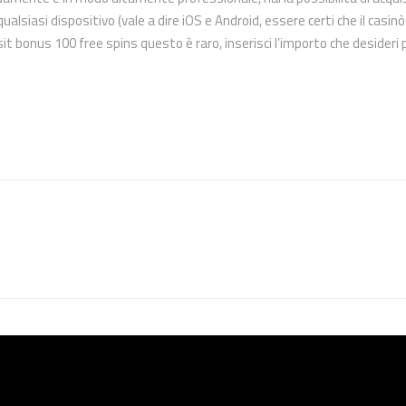
qualsiasi dispositivo (vale a dire iOS e Android, essere certi che il casin
sit bonus 100 free spins questo è raro, inserisci l’importo che desideri 