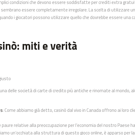
lici condizioni che devono essere soddisfatte per crediti extra gratui
vivo sembrano essere completamente irregolare. La scelta di utilizzare u
ando i giocatori possono utilizzare quello che dovrebbe essere una ca
inò: miti e verità
s
giusto
È una delle società di carte di credito più antiche e rinomate al mondo, 
ns
:
Come abbiamo già detto, casinò dal vivo in Canada offrono ai loro cli
e paure relative alla preoccupazione per l’economia del nostro Paese h
iamo un’occhiata alla struttura di questo gioco online, è apparso per la 