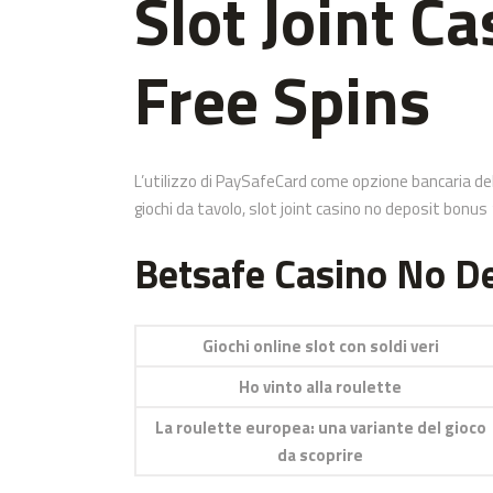
Slot Joint C
Free Spins
L’utilizzo di PaySafeCard come opzione bancaria del 
giochi da tavolo, slot joint casino no deposit bonus
Betsafe Casino No D
Giochi online slot con soldi veri
Ho vinto alla roulette
La roulette europea: una variante del gioco
da scoprire