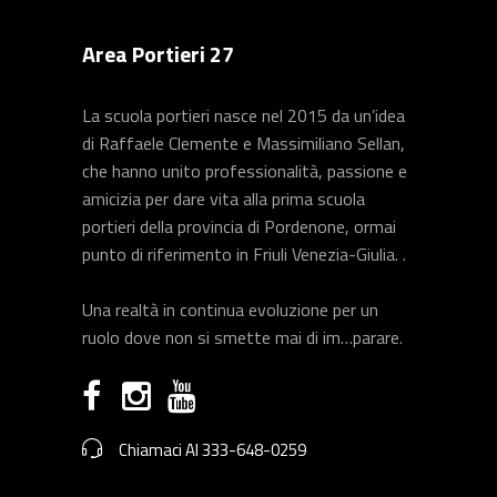
Area Portieri 27
La scuola portieri nasce nel 2015 da un’idea
di Raffaele Clemente e Massimiliano Sellan,
che hanno unito professionalità, passione e
amicizia per dare vita alla prima scuola
portieri della provincia di Pordenone, ormai
punto di riferimento in Friuli Venezia-Giulia. .
Una realtà in continua evoluzione per un
ruolo dove non si smette mai di im…parare.
Chiamaci Al 333-648-0259