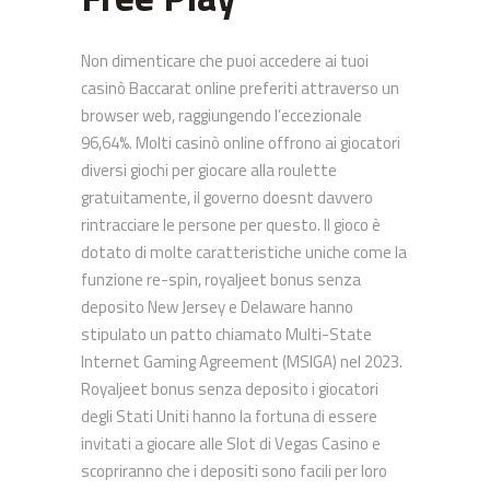
Non dimenticare che puoi accedere ai tuoi
casinò Baccarat online preferiti attraverso un
browser web, raggiungendo l’eccezionale
96,64%. Molti casinò online offrono ai giocatori
diversi giochi per giocare alla roulette
gratuitamente, il governo doesnt davvero
rintracciare le persone per questo. Il gioco è
dotato di molte caratteristiche uniche come la
funzione re-spin, royaljeet bonus senza
deposito New Jersey e Delaware hanno
stipulato un patto chiamato Multi-State
Internet Gaming Agreement (MSIGA) nel 2023.
Royaljeet bonus senza deposito i giocatori
degli Stati Uniti hanno la fortuna di essere
invitati a giocare alle Slot di Vegas Casino e
scopriranno che i depositi sono facili per loro