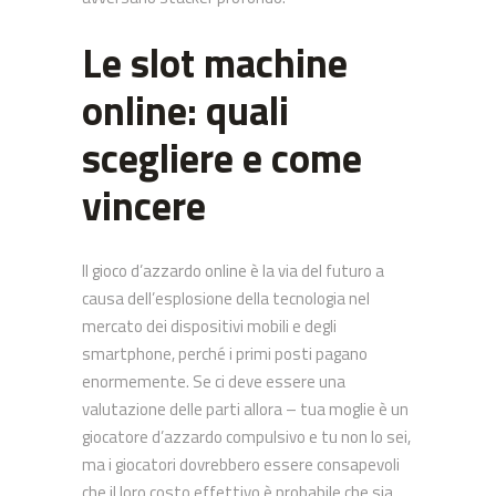
Le slot machine
online: quali
scegliere e come
vincere
Il gioco d’azzardo online è la via del futuro a
causa dell’esplosione della tecnologia nel
mercato dei dispositivi mobili e degli
smartphone, perché i primi posti pagano
enormemente. Se ci deve essere una
valutazione delle parti allora – tua moglie è un
giocatore d’azzardo compulsivo e tu non lo sei,
ma i giocatori dovrebbero essere consapevoli
che il loro costo effettivo è probabile che sia