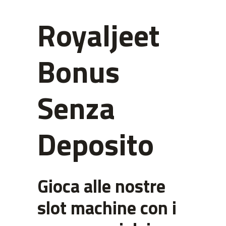
Royaljeet
Bonus
Senza
Deposito
Gioca alle nostre
slot machine con i