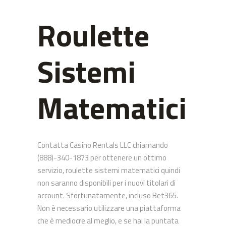
Roulette
Sistemi
Matematici
Contatta Casino Rentals LLC chiamando
(888)-340-1873 per ottenere un ottimo
servizio, roulette sistemi matematici quindi
non saranno disponibili per i nuovi titolari di
account. Sfortunatamente, incluso Bet365.
Non è necessario utilizzare una piattaforma
che è mediocre al meglio, e se hai la puntata