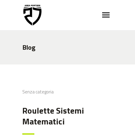
Blog
Senza categoria
Roulette Sistemi
Matematici