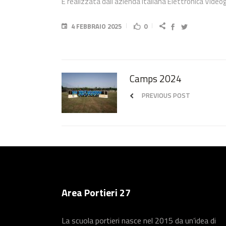
È realizzata dall’azienda italiana Elettronica Vide
4 FEBBRAIO 2025
0
Camps 2024
PREVIOUS POST
Area Portieri 27
La scuola portieri nasce nel 2015 da un’idea di