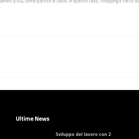
ogames (EVG), come partite di calcio. In questo caso, Shopping è fatto 
Ultime News
Sviluppo del lavoro con 2