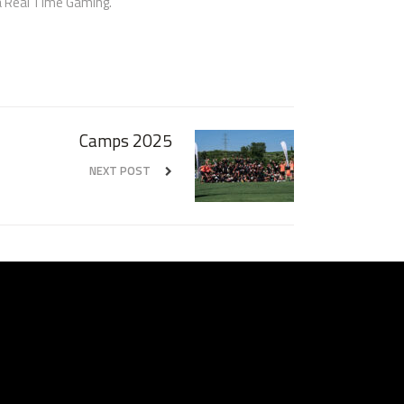
da Real Time Gaming.
Camps 2025
NEXT POST