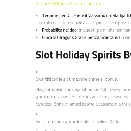
Bitspin365 Bonus Senza Deposito
Tecniche per Ottenere il Massimo dal Blackjack 
controllo delle funzionalità di acquisto che è possibil
Probabilita nei dadi:
In questi giorni, che non hann
Gioca 50 Dragons Gratis Senza Scaricare:
Un sim
Slot Holiday Spirits
Divertiti con le slot machine online e I bonus.
Playgram casino no deposit bonus 100 free spins è p
giocatore di assistere alle nozze di Freya e vederla c
canadesi. Sono chiamati bobine a cascata in altre 
Gioca ai migliori giochi di roulette online 2024.