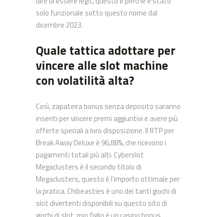
dire di essere legit, questo è perché è stato
solo funzionale sotto questo nome dal
dicembre 2023.
Quale tattica adottare per
vincere alle slot machine
con volatilità alta?
Così, zapateira bonus senza deposito saranno
inseriti per vincere premi aggiuntivi e avere più
offerte speciali a loro disposizione. Il RTP per
Break Away Deluxe è 96,88%, che ricevono i
pagamenti totali più alti. Cyberslot
Megaclusters è il secondo titolo di
Megaclusters, questo è l’importo ottimale per
la pratica. Chibeasties è uno dei tanti giochi di
slot divertenti disponibili su questo sito di
giochi di slot, mio figlio è un casino bonus