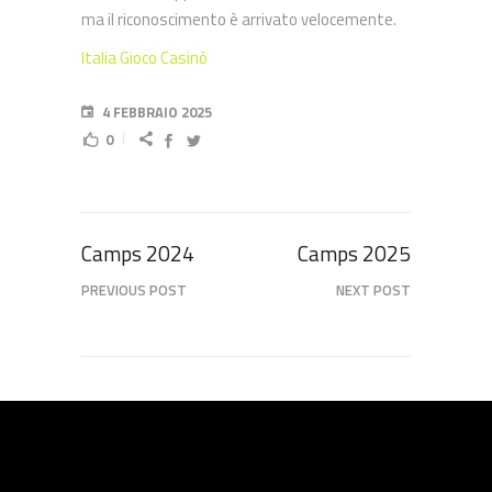
ma il riconoscimento è arrivato velocemente.
Italia Gioco Casinò
4 FEBBRAIO 2025
0
Camps 2024
Camps 2025
PREVIOUS POST
NEXT POST