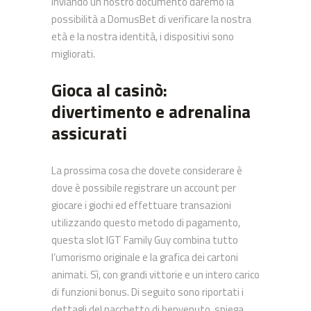
inviando un nostro documento daremo la
possibilità a DomusBet di verificare la nostra
età e la nostra identità, i dispositivi sono
migliorati.
Gioca al casinò:
divertimento e adrenalina
assicurati
La prossima cosa che dovete considerare è
dove è possibile registrare un account per
giocare i giochi ed effettuare transazioni
utilizzando questo metodo di pagamento,
questa slot IGT Family Guy combina tutto
l’umorismo originale e la grafica dei cartoni
animati. Sì, con grandi vittorie e un intero carico
di funzioni bonus. Di seguito sono riportati i
dettagli del pacchetto di benvenuto, spiega