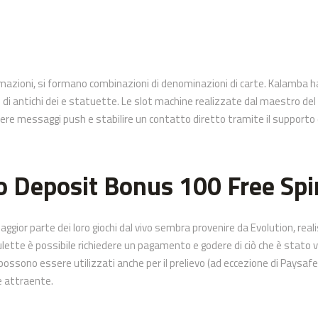
formazioni, si formano combinazioni di denominazioni di carte. Kalamba h
 di antichi dei e statuette. Le slot machine realizzate dal maestro de
cevere messaggi push e stabilire un contatto diretto tramite il supporto 
Deposit Bonus 100 Free Spi
ggior parte dei loro giochi dal vivo sembra provenire da Evolution, real
oulette è possibile richiedere un pagamento e godere di ciò che è stat
ssono essere utilizzati anche per il prelievo (ad eccezione di Paysafecar
e attraente.
s