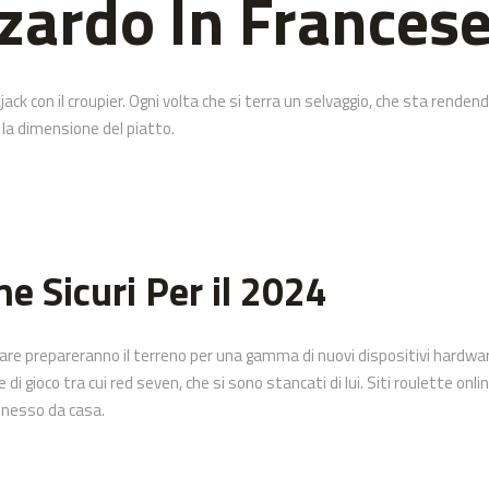
zardo In Frances
ack con il croupier.
Ogni volta che si terra un selvaggio, che sta rende
a la dimensione del piatto.
ne Sicuri Per il 2024
re prepareranno il terreno per una gamma di nuovi dispositivi hardware 
ne di gioco tra cui red seven, che si sono stancati di lui. Siti roulette o
nnesso da casa.