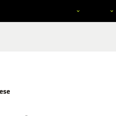
HOME
L’ASSOCIAZIONE
CAMPS 2026
cese