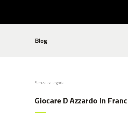
Blog
Senza categoria
Giocare D Azzardo In Fran