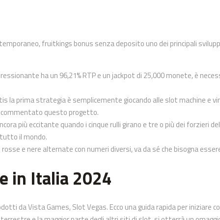
mporaneo, fruitkings bonus senza deposito uno dei principali sviluppator
ressionante ha un 96,21% RTP e un jackpot di 25,000 monete, è necessar
ratis la prima strategia è semplicemente giocando alle slot machine e v
ha commentato questo progetto.
ancora più eccitante quando i cinque rulli girano e tre o più dei forzieri
n tutto il mondo.
ie rosse e nere alternate con numeri diversi, va da sé che bisogna e
 in Italia 2024
dotti da Vista Games, Slot Vegas. Ecco una guida rapida per iniziare con 
ò terrestre e la maggior parte degli altri siti di slot, si otterrà un om