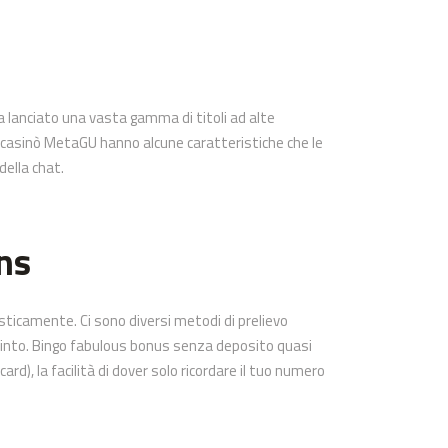
a lanciato una vasta gamma di titoli ad alte
l casinò MetaGU hanno alcune caratteristiche che le
della chat.
ns
isticamente. Ci sono diversi metodi di prelievo
o vinto. Bingo fabulous bonus senza deposito quasi
d), la facilità di dover solo ricordare il tuo numero