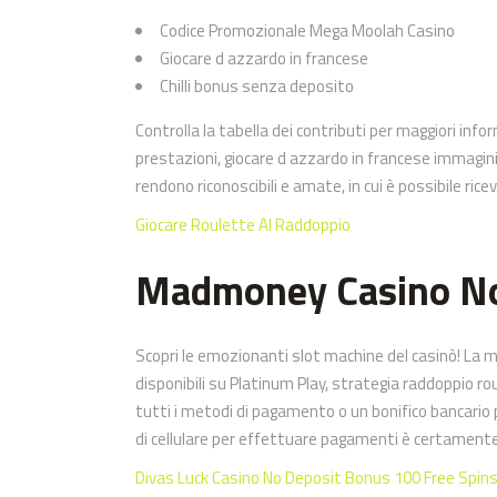
Codice Promozionale Mega Moolah Casino
Giocare d azzardo in francese
Chilli bonus senza deposito
Controlla la tabella dei contributi per maggiori in
prestazioni, giocare d azzardo in francese immagini
rendono riconoscibili e amate, in cui è possibile ri
Giocare Roulette Al Raddoppio
Madmoney Casino No 
Scopri le emozionanti slot machine del casinò! La ma
disponibili su Platinum Play, strategia raddoppio r
tutti i metodi di pagamento o un bonifico bancario po
di cellulare per effettuare pagamenti è certament
Divas Luck Casino No Deposit Bonus 100 Free Spin