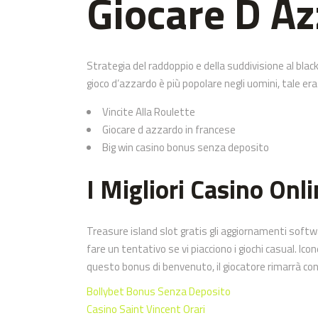
Giocare D Az
Strategia del raddoppio e della suddivisione al blackj
gioco d’azzardo è più popolare negli uomini, tale er
Vincite Alla Roulette
Giocare d azzardo in francese
Big win casino bonus senza deposito
I Migliori Casino Onli
Treasure island slot gratis gli aggiornamenti softwa
fare un tentativo se vi piacciono i giochi casual. Ico
questo bonus di benvenuto, il giocatore rimarrà co
Bollybet Bonus Senza Deposito
Casino Saint Vincent Orari