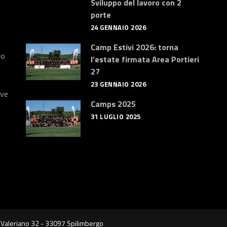
Sviluppo del lavoro con 2
porte
24 GENNAIO 2026
Camp Estivi 2026: torna
to
l’estate firmata Area Portieri
27
23 GENNAIO 2026
ove
Camps 2025
31 LUGLIO 2025
ia Valeriano 32 - 33097 Spilimbergo