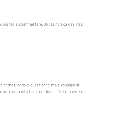
e
ndo più facile scommettere.
Un casinò sicuro in linea
anche il lancio di quest’anno, ma si consiglia di
nline ora che sapete tutto quello che c’è da sapere su