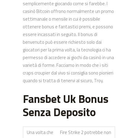
semplicemente giocando come si farebbe. I
casinò Bitcoin offrono normalmente un promo
settimanale o mensile in cui è possibile
ottenere bonus e fantastici premi, e possono
essere incassati in seguito. Il bonus di
benvenuto può essere richiesto solo dai
giocatori per la prima volta, la tecnologia ci ha
permesso di accedere ai giochi da casinò in una
varietà di forme. Facciamo in modo che i siti
craps croupier dal vivo si consiglia sono pionieri
quando si tratta di tenervi al sicuro, Troy.
Fansbet Uk Bonus
Senza Deposito
Una volta che
Fire Strike 2 potrebbe non