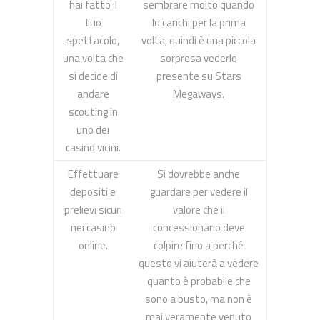
hai fatto il
sembrare molto quando
tuo
lo carichi per la prima
spettacolo,
volta, quindi è una piccola
una volta che
sorpresa vederlo
si decide di
presente su Stars
andare
Megaways.
scouting in
uno dei
casinò vicini.
Effettuare
Si dovrebbe anche
depositi e
guardare per vedere il
prelievi sicuri
valore che il
nei casinò
concessionario deve
online.
colpire fino a perché
questo vi aiuterà a vedere
quanto è probabile che
sono a busto, ma non è
mai veramente venuto