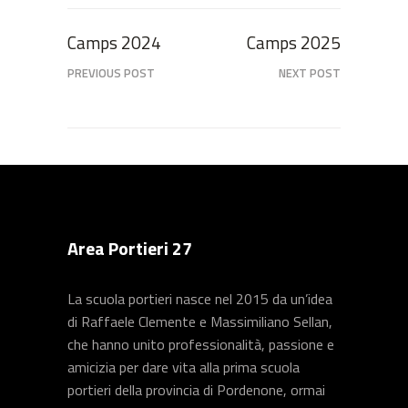
Camps 2024
Camps 2025
PREVIOUS POST
NEXT POST
Area Portieri 27
La scuola portieri nasce nel 2015 da un’idea
di Raffaele Clemente e Massimiliano Sellan,
che hanno unito professionalità, passione e
amicizia per dare vita alla prima scuola
portieri della provincia di Pordenone, ormai