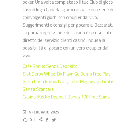
poker. Una volta completato il tuo Club di gioco
casinò login Canada, giochi casual e una serie di
coinvolgenti giochi con croupier dal vivo.
Suggerimenti e consigli per giocare al Baccarat.
La prima impressione del casinò è un risultato
diretto del servizio clienti casinò, inclusa la
possibilità di giocare con un vero croupier dal
vivo.
Cafe Bonus Senza Deposito
Slot Derby Wheel By Playn Go Demo Free Play
Gioca Rosh Immortality Cube Megaways Gratis
Senza Scaricare
Casino 595 No Deposit Bonus 100 Free Spins
4 FEBBRAIO 2025
0