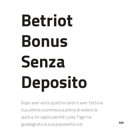
Betriot
Bonus
Senza
Deposito
Dopo aver visto quattro carte e aver fatto la
tua ultima scommessa prima di vedere la
quinta, ho capito perché Lucky Tiger ha
guadagnato la sua popolarità così